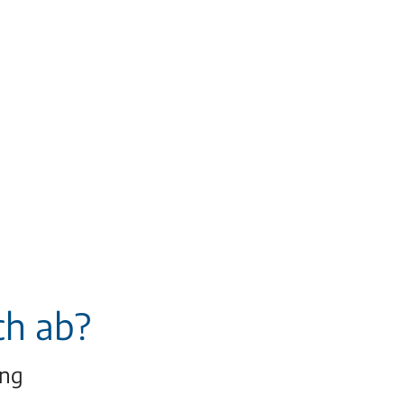
ch ab?
ung