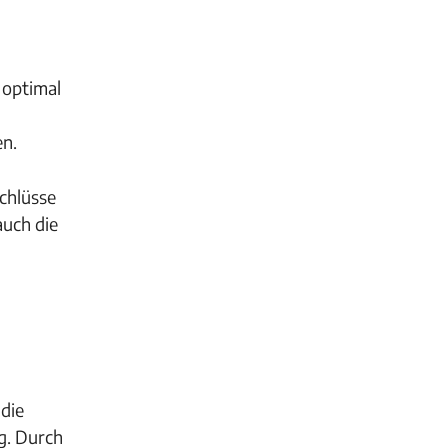
 optimal
en.
chlüsse
auch die
die
g. Durch