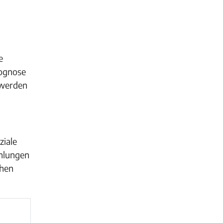
e
rognose
 werden
ziale
ehlungen
chen