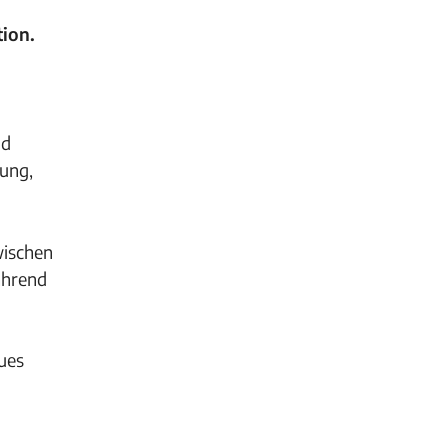
ion.
nd
tung,
wischen
ährend
ues