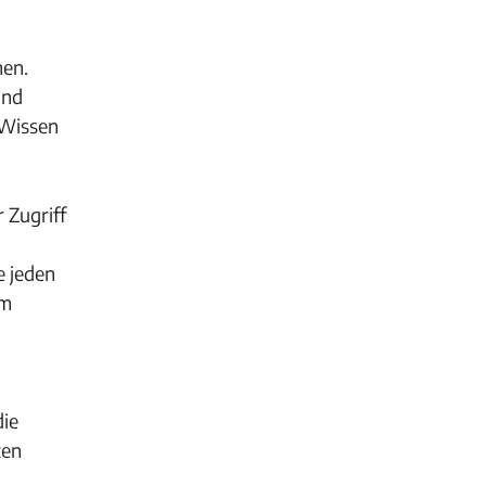
men.
und
 Wissen
 Zugriff
e jeden
im
die
ten