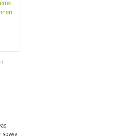
teme
ennen
en
Das
n sowie