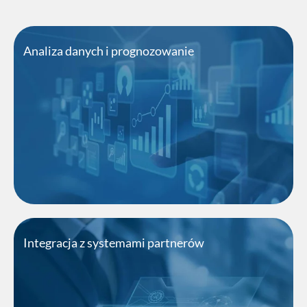
Analiza danych i prognozowanie
Oferujemy narzędzia do BI, analiz i
prognozowania, które pomagają w
podejmowaniu lepszych decyzji.
Odkryj nowe możliwości
Integracja z systemami partnerów
Ułatwiamy płynną integrację z systemami
partnerów biznesowych i kontrahentów,
zapewniając efektywność i bezproblemową
współpracę.