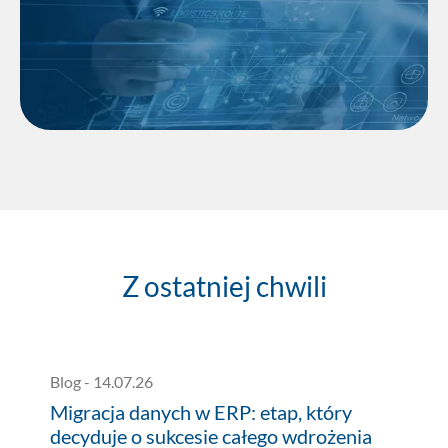
Odkryj nowe możliwości
Z ostatniej chwili
Blog
-
14.07.26
B
Migracja danych w ERP: etap, który
E
decyduje o sukcesie całego wdrożenia
p