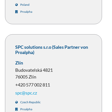
Poland
Proalpha
SPC solutions s.r.o (Sales Partner von
Proalpha)
Zlín
Budovatelská 4821
76005 Zlín
+420 577 002 811
spc@spc.cz
Czech Republic
Proalpha