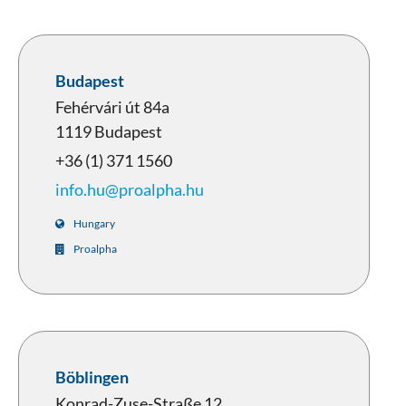
Budapest
Fehérvári út 84a
1119 Budapest
+36 (1) 371 1560
info.hu@proalpha.hu
Hungary
Proalpha
Böblingen
Konrad-Zuse-Straße 12