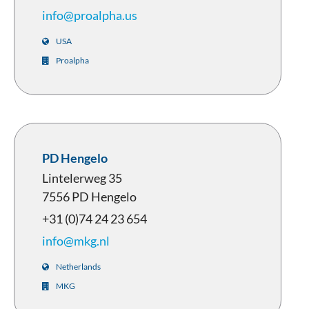
info@proalpha.us
USA
Proalpha
PD Hengelo
Lintelerweg 35
7556 PD Hengelo
+31 (0)74 24 23 654
info@mkg.nl
Netherlands
MKG