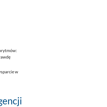
gorytmów:
prawdę
wsparcie w
gencji