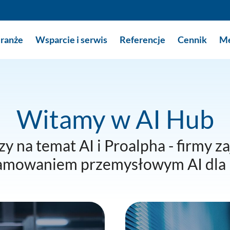
ranże
Wsparcie i serwis
Referencje
Cennik
Me
Witamy w AI Hub
y na temat AI i Proalpha - firmy z
amowaniem przemysłowym AI dla 