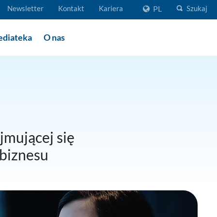
Newsletter
Kontakt
Kariera
PL
Szukaj
diateka
O nas
ajmującej się
biznesu