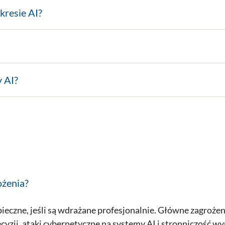
kresie AI?
y AI?
ożenia?
pieczne, jeśli są wdrażane profesjonalnie. Główne zagrożen
zji, ataki cybernetyczne na systemy AI i stronniczość wy