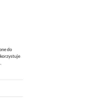
bne do
ykorzystuje
.