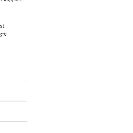
st
głe