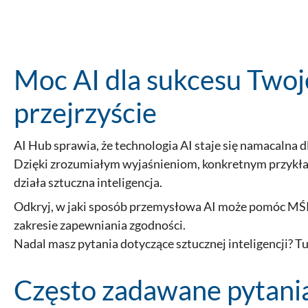
Moc AI dla sukcesu Twoje
przejrzyście
AI Hub sprawia, że technologia AI staje się namacalna
Dzięki zrozumiałym wyjaśnieniom, konkretnym przykł
działa sztuczna inteligencja.
Odkryj, w jaki sposób przemysłowa AI może pomóc MŚP 
zakresie zapewniania zgodności.
Nadal masz pytania dotyczące sztucznej inteligencji? T
Często zadawane pytania 