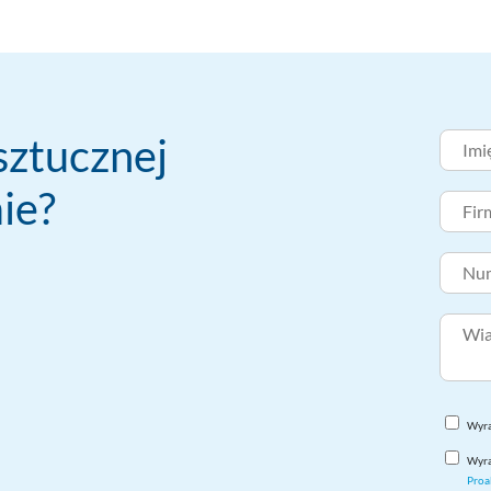
sztucznej
mie?
Wyra
Wyra
Proa