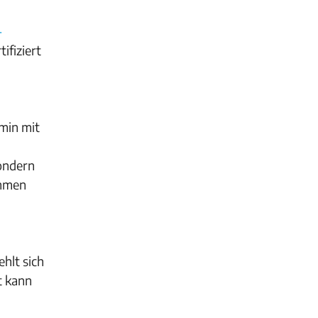
-
ifiziert
rmin mit
ondern
ehmen
ehlt sich
t kann