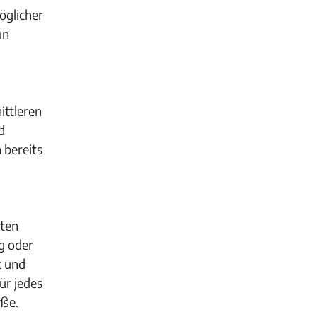
öglicher
un
ittleren
d
 bereits
rten
g oder
t und
ür jedes
öße.