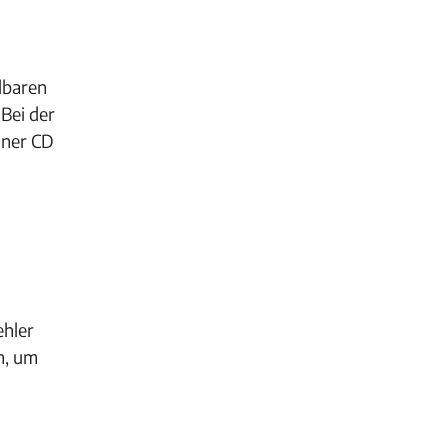
lbaren
 Bei der
iner CD
ehler
m, um