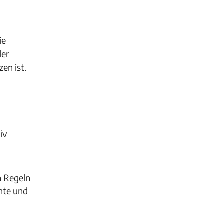
ie
der
en ist.
iv
n Regeln
chte und