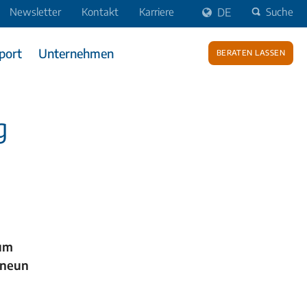
Newsletter
Kontakt
Karriere
DE
Suche
port
Unternehmen
Beraten lassen
g
zum
 neun