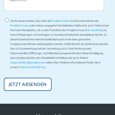
Ich bin einverstanden, dass mich die
Proalpha GmbH
und die Unternehmen der
Proalpha Group
unter meinen angegeben Kontaktdaten telefonisch, per E-Mail und per
Post über Neuigkeiten, z.B. zu den Produkten der Proalpha Group (
hier einsehbar
), zu
Event-Einladungen und Umfragen zur Kundenzufriedenheit, kontaktieren dürfen. Zu
diesem Zweck dürfen meine Kontaktdaten auch an die oben genannten
Gruppenunternehmen weitergegeben werden. Außerdem bin ich damit einverstanden,
dass in Zusammenhang mit der Versendung von E-Mail-Werbung mein
Nutzerverhalten (Öffnungs- und Klickraten) ausgewertet wird. Meine Einwilligung
kann ich jederzeit über den Abmeldelink im Mailing oder per E-Mail an
dataprotection@proalpha.com
widerrufen. Weitere Informationen finden Sie in
unserer
Datenschutzerklärung
.