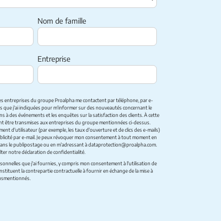
Nom de famille
Entreprise
es entreprises du
groupe Proalpha
me contactent par téléphone, par e-
es que j'ai indiquées pour m'informer sur des nouveautés concernant le
ions à des événements et les enquêtes sur la satisfaction des clients. À cette
t être transmises aux entreprises du groupe mentionnées ci-dessus.
t d'utilisateur (par exemple, les taux d'ouverture et de clics des e-mails)
 publicité par e-mail. Je peux révoquer mon consentement à tout moment en
dans le publipostage ou en m'adressant à
dataprotection@proalpha.com
.
lter notre
déclaration de confidentialité
.
sonnelles que j'ai fournies, y compris mon consentement à l'utilisation de
stituent la contrepartie contractuelle à fournir en échange de la mise à
susmentionnés.