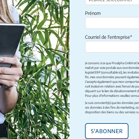
Prénom
Courriel de l'entreprise
*
Je consens à ce que Proalpha GmbH et l
mail et par voie postale aux coordonné
logiciel ERP (
consultable ici
), les invitat
fin, mes coordonnées peuvent égalemen
J'accepte également que mon comportemen
soit évalué en relation avec l'envoi de
cliquant sur le lien de désabonnement 
Pour plus d'informations veuillez consu
Je suis conscient(e) que les données per
ces données à des fins de marketing, con
disposition des biens ou des services 