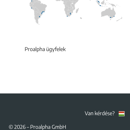
Proalpha ügyfelek
Van kérdése?
© 2026
–
Proalpha GmbH